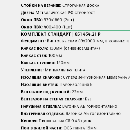
Стойки на веранде:
Строганная доска
Дверь:
Металлическая РФ стройгост
Окно ПВХ:
570х1660 (2шт)
Окно ПВХ:
400х400 (1шт)
КОМПЛЕКТ СТАНДАРТ | 851 434.21 ₽
Фундамент:
Винтовые сваи 89x2000 мм, в количеств
Каркас пола:
150мм (огнебиозащита+)
Каркас стен:
100мм
Каркас стропил:
150мм
Утепление:
Минеральная плита
Изоляция снаружи:
Cупердиффузионная мембрана 
Изоляция внутри:
Пароизоляция Б
Вентзазор под кровлей:
22мм
Вентзазор на стенах снаружи:
Без
Наружная отделка:
Вагонка АБ горизонтально
Внутренная отделка:
Вагонка АБ горизонтально
Кровля:
Профнастил С8 0.45 цинк
Пол в жилой части
: ОСБ плита 15мм