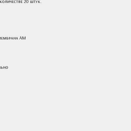
количестве 20 штук.
мембрана AM
льно