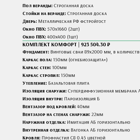
Пол веранды:
Строганная доска
Стойки на веранде:
Строганная доска
Дверь:
Металлическая РФ фстройгост
Окно ПВХ:
570х1660 (2шт)
Окно ПВХ:
400х400 (1шт)
КОМПЛЕКТ КОМФОРТ | 923 504.30 ₽
Фундамент:
Винтовые сваи 89x2000 мм, в количеств
Каркас пола:
150мм (огнебиозащита+)
Каркас стен:
100мм
Каркас стропил:
150мм
Утепление:
Базальтовая плита
Изоляция снаружи:
Cупердиффузионная мембрана 
Изоляция внутри:
Пароизоляция Б
Вентзазор под кровлей:
40мм
Вентзазор на стенах снаружи:
22мм
Наружная отделка:
Имитация АБ горизонтально
Внутренная отделка:
Вагонка АБ горизонтально
Кровля:
Профнастил С8 0.45 цветной