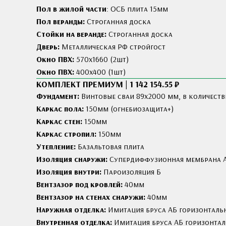
Пол в жилой части
: ОСБ плита 15мм
Пол веранды:
Строганная доска
Стойки на веранде:
Строганная доска
Дверь:
Металлическая РФ стройгост
Окно ПВХ:
570х1660 (2шт)
Окно ПВХ:
400х400 (1шт)
КОМПЛЕКТ ПРЕМИУМ | 1 142 154.55 ₽
Фундамент:
Винтовые сваи 89x2000 мм, в количеств
Каркас пола:
150мм (огнебиозащита+)
Каркас стен:
150мм
Каркас стропил:
150мм
Утепление:
Базальтовая плита
Изоляция снаружи:
Cупердиффузионная мембрана 
Изоляция внутри:
Пароизоляция Б
Вентзазор под кровлей:
40мм
Вентзазор на стенах снаружи:
40мм
Наружная отделка:
Имитация бруса АБ горизонталь
Внутренная отделка:
Имитация бруса АБ горизонта