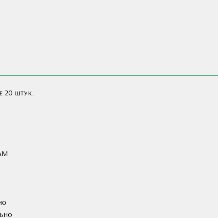
е 20 штук.
AM
но
льно