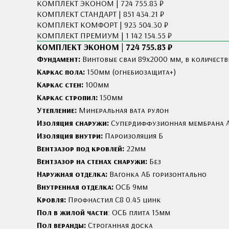
КОМПЛЕКТ ЭКОНОМ | 724 755.83 ₽
КОМПЛЕКТ СТАНДАРТ | 851 434.21 ₽
КОМПЛЕКТ КОМФОРТ | 923 504.30 ₽
КОМПЛЕКТ ПРЕМИУМ | 1 142 154.55 ₽
КОМПЛЕКТ ЭКОНОМ | 724 755.83 ₽
Фундамент:
Винтовые сваи 89x2000 мм, в количеств
Каркас пола:
150мм (огнебиозащита+)
Каркас стен:
100мм
Каркас стропил:
150мм
Утепление:
Минеральная вата рулон
Изоляция снаружи:
Cупердиффузионная мембрана 
Изоляция внутри:
Пароизоляция Б
Вентзазор под кровлей:
22мм
Вентзазор на стенах снаружи:
Без
Наружная отделка:
Вагонка АБ горизонтально
Внутренная отделка:
ОСБ 9мм
Кровля:
Профнастил С8 0.45 цинк
Пол в жилой части
: ОСБ плита 15мм
Пол веранды:
Строганная доска