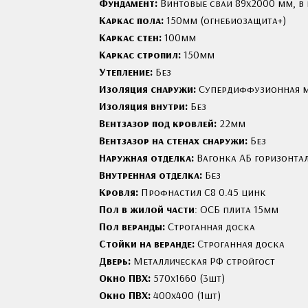
Фундамент:
Винтовые сваи 89x2000 мм, в 
Каркас пола:
150мм (огнебиозащита+)
Каркас стен:
100мм
Каркас стропил:
150мм
Утепление:
Без
Изоляция снаружи:
Cупердиффузионная 
Изоляция внутри:
Без
Вентзазор под кровлей:
22мм
Вентзазор на стенах снаружи:
Без
Наружная отделка:
Вагонка АБ горизонта
Внутренная отделка:
Без
Кровля:
Профнастил С8 0.45 цинк
Пол в жилой части
: ОСБ плита 15мм
Пол веранды:
Строганная доска
Стойки на веранде:
Строганная доска
Дверь:
Металлическая РФ стройгост
Окно ПВХ:
570х1660 (3шт)
Окно ПВХ:
400х400 (1шт)