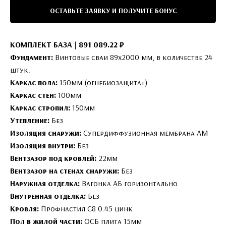
ОСТАВЬТЕ ЗАЯВКУ И ПОЛУЧИТЕ БОНУС
КОМПЛЕКТ БАЗА | 891 089.22 ₽
Фундамент:
Винтовые сваи 89x2000 мм, в количестве 24
штук.
Каркас пола:
150мм (огнебиозащита+)
Каркас стен:
100мм
Каркас стропил:
150мм
Утепление:
Без
Изоляция снаружи:
Cупердиффузионная мембрана AM
Изоляция внутри:
Без
Вентзазор под кровлей:
22мм
Вентзазор на стенах снаружи:
Без
Наружная отделка:
Вагонка АБ горизонтально
Внутренная отделка:
Без
Кровля:
Профнастил С8 0.45 цинк
Пол в жилой части:
ОСБ плита 15мм